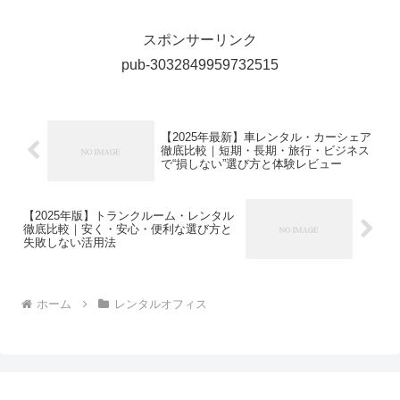
合、移転費用は40万円／坪をおおよその
目安として算出できますという現実があ
り、50坪のオフィスであれば2,000万円...
スポンサーリンク
pub-3032849959732515
【2025年最新】車レンタル・カーシェア
徹底比較｜短期・長期・旅行・ビジネス
で“損しない”選び方と体験レビュー
【2025年版】トランクルーム・レンタル
徹底比較｜安く・安心・便利な選び方と
失敗しない活用法
ホーム
レンタルオフィス