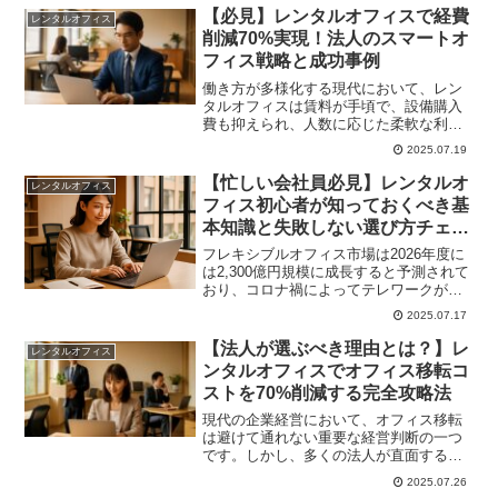
【必見】レンタルオフィスで経費
レンタルオフィス
削減70%実現！法人のスマートオ
フィス戦略と成功事例
働き方が多様化する現代において、レン
タルオフィスは賃料が手頃で、設備購入
費も抑えられ、人数に応じた柔軟な利用
が可能です。そのため、スタートアップ
2025.07.19
企業やベンチャー企業など多くの法人か
ら高い関心を集めています。しかし、レ
【忙しい会社員必見】レンタルオ
レンタルオフィス
ンタルオフィスの魅力はコスト削減だけ
フィス初心者が知っておくべき基
ではありません。健全なキャッシュフロ
本知識と失敗しない選び方チェッ
ーを保...
クリスト
フレキシブルオフィス市場は2026年度に
は2,300億円規模に成長すると予測されて
おり、コロナ禍によってテレワークが普
及したことで、時間や場所をフレキシブ
2025.07.17
ルに利用できるワークプレイスに注目が
集まっています。特に忙しい会社員の皆
【法人が選ぶべき理由とは？】レ
レンタルオフィス
さんにとって、レンタルオフィスは従来
ンタルオフィスでオフィス移転コ
のオフィスの概念を大きく変える...
ストを70%削減する完全攻略法
現代の企業経営において、オフィス移転
は避けて通れない重要な経営判断の一つ
です。しかし、多くの法人が直面するの
は、移転に伴う膨大なコストと複雑な手
2025.07.26
続きです。オフィス移転を実施する場