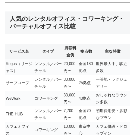
人気のレンタルオフィス・コワーキング・
バーチャルオフィス比較
月額料
サービス名
タイプ
拠点数
主な特徴
金例
Regus（リージ
レンタル／バー
20,000
全国180
世界最大手、駅近
ャス）
チャル
円〜
拠点
多数
レンタル／バー
30,000
一等地・ラグジュ
サーブコープ
25拠点
チャル
円〜
アリー
33,000
おしゃれなラウン
WeWork
コワーキング
40拠点
円〜
ジ多数
レンタル／バー
7,700
全国70
初期費用安・多彩
THE HUB
チャル
円〜
拠点
なプラン
カフェオフィ
10,000
東京中
カフェ併設・ドロ
コワーキング
ス
円〜
心
ップイン