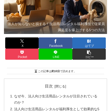
法人が知らないと損する！生活用品レンタル福利厚生で従業員
満足度を爆上げする5つの方法
X
Facebook
はてブ
Pocket
LINE
コピー
この記事は
約10分
で読めます。
目次
なぜ今、法人向け生活用品レンタルが注目されている
のか？
法人向け生活用品レンタルが福利厚生として効果的な5